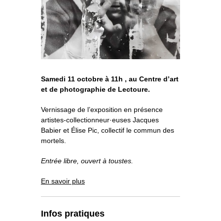
o
À propos
u
v
r
i
r
l
e
s
Informations pratiques
o
u
s
-
m
e
n
u
Nous soutenir
Nos engagements
Samedi 11 octobre à 11h , au Centre d’art
et de photographie de Lectoure.
Vernissage de l’exposition en présence
artistes-collectionneur·euses Jacques
Babier et Élise Pic, collectif le commun des
mortels.
Entrée libre, ouvert à toustes.
En savoir plus
Infos pratiques