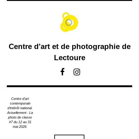
A
c
c
é
d
e
r
Centre d'art et de photographie de
a
u
Lectoure
c
o
F
I
n
a
n
t
c
s
e
e
t
n
Centre d'art
u
b
a
contemporain
p
d'intérêt national.
o
g
Actuellement : La
r
o
r
photo de classe
i
#7 du 12 au 31
k
a
n
mai 2026.
m
c