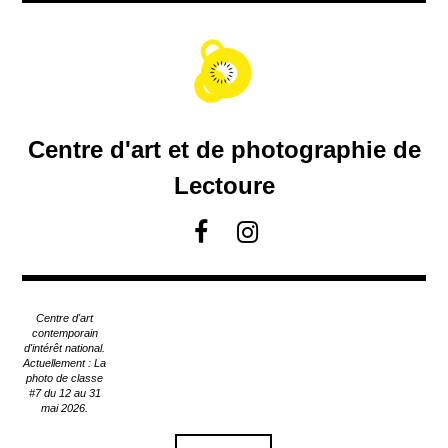
A
c
c
é
d
e
r
Centre d'art et de photographie de
a
u
Lectoure
c
o
F
I
n
a
n
t
c
s
e
e
t
n
Centre d'art
u
b
a
contemporain
p
d'intérêt national.
o
g
Actuellement : La
r
o
r
photo de classe
i
#7 du 12 au 31
k
a
n
mai 2026.
m
c