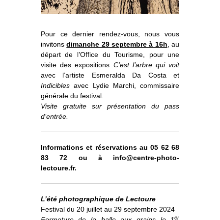
o
À propos
u
v
r
i
r
l
e
s
Informations pratiques
o
u
s
Pour ce dernier rendez-vous, nous vous
-
m
e
n
u
invitons
dimanche 29 septembre à 16h
, au
Nous soutenir
départ de l’Office du Tourisme, pour une
visite des expositions
C’est l’arbre qui voit
Nos engagements
avec l’artiste Esmeralda Da Costa et
Indicibles
avec Lydie Marchi, commissaire
générale du festival.
Visite gratuite sur présentation du pass
d’entrée.
Informations et réservations au 05 62 68
83 72 ou à info@centre-photo-
lectoure.fr.
L’été photographique de Lectoure
Festival du 20 juillet au 29 septembre 2024
er
Fermeture de la halle aux grains le 1