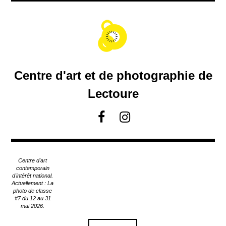
A
c
c
é
d
e
r
Centre d'art et de photographie de
a
u
Lectoure
c
o
F
I
n
a
n
t
c
s
e
e
t
n
Centre d'art
u
b
a
contemporain
p
d'intérêt national.
o
g
Actuellement : La
r
o
r
photo de classe
i
#7 du 12 au 31
k
a
n
mai 2026.
m
c