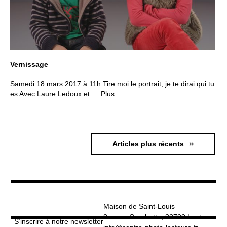
o
À propos
u
v
r
i
r
l
e
s
Informations pratiques
o
u
s
-
m
e
n
u
Nous soutenir
Vernissage
Nos engagements
Samedi 18 mars 2017 à 11h Tire moi le portrait, je te dirai qui tu
es Avec Laure Ledoux et …
Plus
N
Articles plus récents
a
v
i
g
Maison de Saint-Louis
a
8 cours Gambetta, 32700 Lectoure
t
S’inscrire à notre newsletter