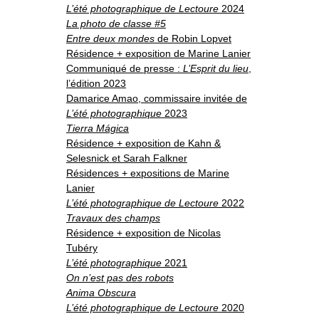
o
À propos
L’été photographique de Lectoure
2024
u
v
r
i
La photo de classe #5
r
l
e
s
Informations pratiques
Entre deux mondes
de Robin Lopvet
o
u
s
-
m
Résidence + exposition de Marine Lanier
e
n
u
Communiqué de presse :
L’Esprit du lieu
,
Nous soutenir
l’édition 2023
Damarice Amao, commissaire invitée de
Nos engagements
L’été photographique
2023
Tierra Mágica
Résidence + exposition de Kahn &
Selesnick et Sarah Falkner
Résidences + expositions de Marine
Lanier
L’été photographique de Lectoure
2022
Travaux des champs
Résidence + exposition de Nicolas
Tubéry
L’été photographique
2021
On n’est pas des robots
Anima Obscura
L’été photographique de Lectoure
2020