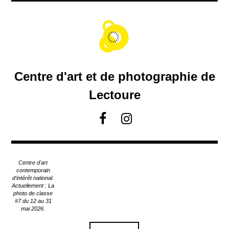
A
c
c
é
d
e
r
Centre d'art et de photographie de
a
u
Lectoure
c
o
F
I
n
a
n
t
c
s
e
e
t
n
Centre d'art
u
b
a
contemporain
p
d'intérêt national.
o
g
Actuellement : La
r
o
r
photo de classe
i
#7 du 12 au 31
k
a
n
mai 2026.
m
c