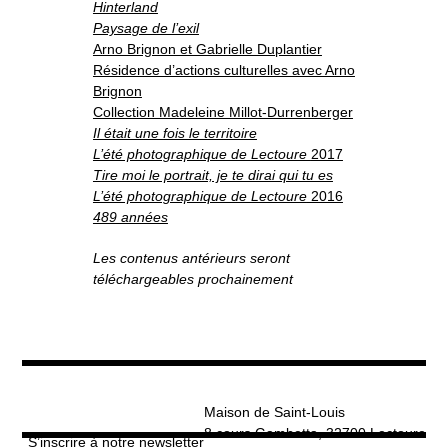
Hinterland
Paysage de l’exil
Arno Brignon et Gabrielle Duplantier
Résidence d’actions culturelles avec Arno
Brignon
Collection Madeleine Millot-Durrenberger
Il était une fois le territoire
L’été photographique de Lectoure
2017
Tire moi le portrait, je te dirai qui tu es
L’été photographique de Lectoure
2016
489 années
Les contenus antérieurs seront
téléchargeables prochainement
Maison de Saint-Louis
8 cours Gambetta, 32700 Lectoure
S’inscrire à notre newsletter