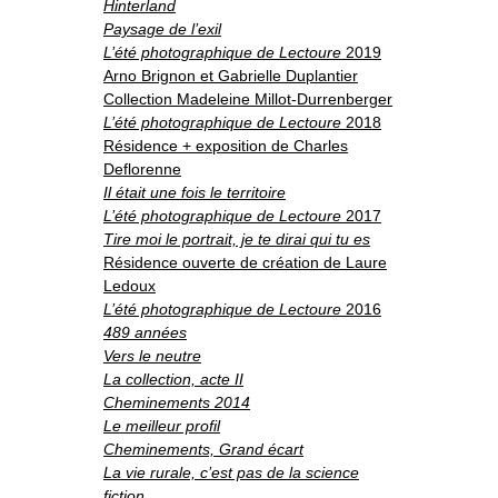
Hinterland
Paysage de l’exil
L’été photographique de Lectoure
2019
Arno Brignon et Gabrielle Duplantier
Collection Madeleine Millot-Durrenberger
L’été photographique de Lectoure
2018
Résidence + exposition de Charles
Deflorenne
Il était une fois le territoire
L’été photographique de Lectoure
2017
Tire moi le portrait, je te dirai qui tu es
Résidence ouverte de création de Laure
Ledoux
L’été photographique de Lectoure
2016
489 années
Vers le neutre
La collection, acte II
Cheminements 2014
Le meilleur profil
Cheminements, Grand écart
La vie rurale, c’est pas de la science
fiction