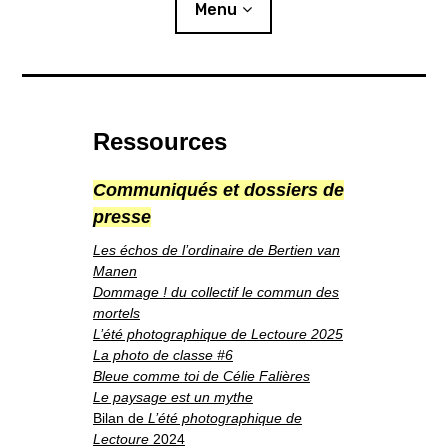
i
Menu
p
a
l
Actualités
Ressources
Expositions
Communiqués et dossiers de
L’été photographique
presse
Résidences
Les échos de l’ordinaire de Bertien van
Manen
o
Publics
u
v
Dommage ! du collectif le commun des
r
i
r
l
mortels
e
s
Ressources
o
u
s
L’été photographique de Lectoure 2025
-
m
e
n
La photo de classe #6
u
Éditions
Bleue comme toi de Célie Falières
Le paysage est un mythe
Lettre d’information
Bilan de
L’été photographique de
Lectoure
2024