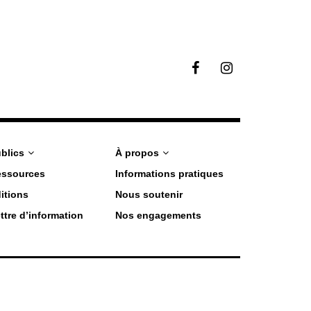
F
I
a
n
c
s
e
t
b
a
o
g
o
r
blics
À propos
k
a
essources
Informations pratiques
m
itions
Nous soutenir
ttre d’information
Nos engagements