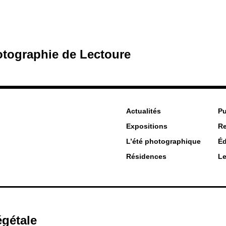
hotographie de Lectoure
Actualités
Pu
Expositions
R
L’été photographique
Éd
Résidences
Le
gétale