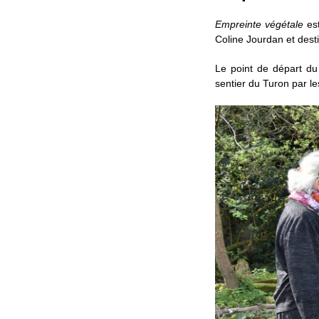
i
p
Empreinte végétale
est
a
Coline Jourdan et desti
l
Le point de départ du
sentier du Turon par le