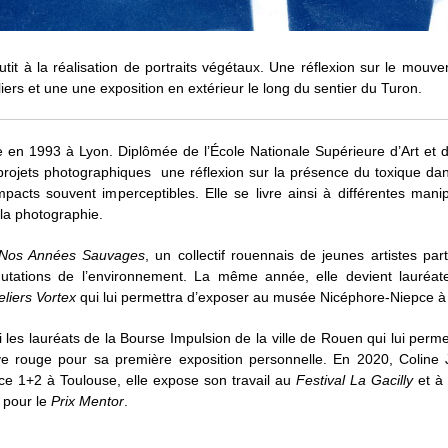
it à la réalisation de portraits végétaux. Une réflexion sur le mou
ers et une une exposition en extérieur le long du sentier du Turon.
 en 1993 à Lyon. Diplômée de l’École Nationale Supérieure d’Art et 
projets photographiques une réflexion sur la présence du toxique da
mpacts souvent imperceptibles. Elle se livre ainsi à différentes mani
 la photographie.
Nos Années Sauvages
, un collectif rouennais de jeunes artistes pa
ations de l’environnement. La même année, elle devient lauréa
liers Vortex
qui lui permettra d’exposer au musée Nicéphore-Niepce à
 les lauréats de la Bourse Impulsion de la ville de Rouen qui lui permet
ve rouge pour sa première exposition personnelle. En 2020, Coline J
ce 1+2 à Toulouse, elle expose son travail au
Festival La Gacilly
et à 
s pour le
Prix Mentor
.