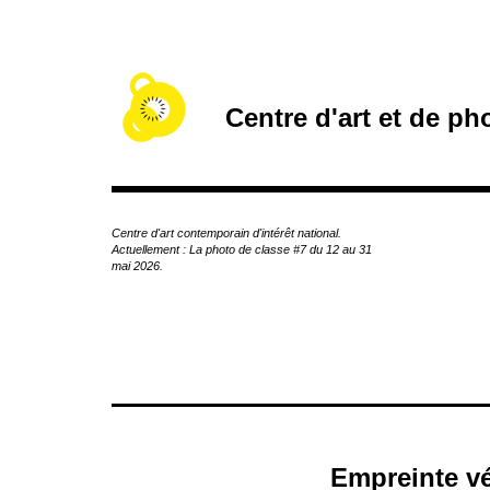
A
c
c
é
d
Centre d'art et de p
e
r
a
u
c
Centre d'art contemporain d'intérêt national.
o
Actuellement : La photo de classe #7 du 12 au 31
n
mai 2026.
t
e
n
u
p
r
i
n
c
Empreinte vé