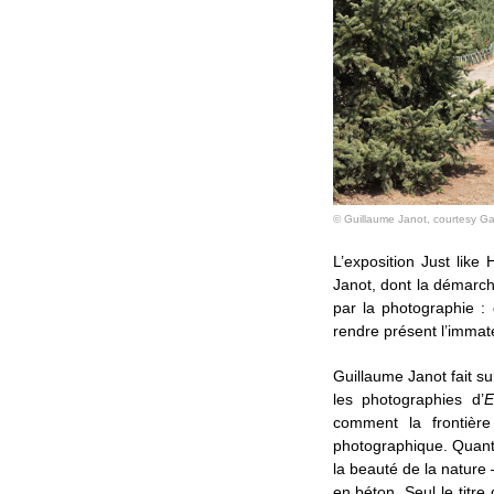
© Guillaume Janot, courtesy Gal
L’exposition Just like 
Janot, dont la démarch
par la photographie :
rendre présent l’immaté
Guillaume Janot fait sur
les photographies d’
E
comment la frontièr
photographique. Quant 
la beauté de la nature –
en béton. Seul le titre