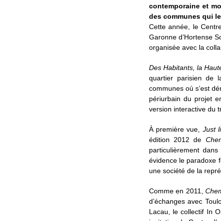
contemporaine et mom
des communes qui les
Cette année, le Centr
Garonne d’Hortense Soi
organisée avec la coll
Des Habitants, la Hau
quartier parisien de 
communes où s’est déro
périurbain du projet
version interactive du tr
À première vue,
Just 
édition 2012 de
Che
particulièrement dan
évidence le paradoxe f
une société de la rep
Comme en 2011,
Chem
d’échanges avec Toulo
Lacau, le collectif In 