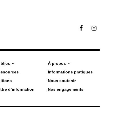
F
I
a
n
c
s
e
t
b
a
o
g
o
r
blics
À propos
k
a
essources
Informations pratiques
m
itions
Nous soutenir
ttre d’information
Nos engagements