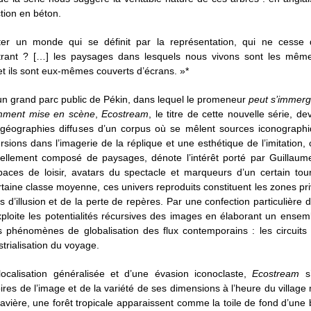
ction en béton.
r un monde qui se définit par la représentation, qui ne cesse d
gistrant ? […] les paysages dans lesquels nous vivons sont les mê
et ils sont eux-mêmes couverts d’écrans. »*
n grand parc public de Pékin, dans lequel le promeneur
peut s’immer
vamment mise en scène
,
Ecostream
, le titre de cette nouvelle série, dev
géographies diffuses d’un corpus où se mêlent sources iconographique
ursions dans l’imagerie de la réplique et une esthétique de l’imitation
iellement composé de paysages, dénote l’intérêt porté par Guillaum
spaces de loisir, avatars du spectacle et marqueurs d’un certain tou
taine classe moyenne, ces univers reproduits constituent les zones priv
s d’illusion et de la perte de repères. Par une confection particulière 
ploite les potentialités récursives des images en élaborant un ensem
 phénomènes de globalisation des flux contemporains : les circuits d
trialisation du voyage.
ocalisation généralisée et d’une évasion iconoclaste,
Ecostream
s’
toires de l’image et de la variété de ses dimensions à l’heure du village
avière, une forêt tropicale apparaissent comme la toile de fond d’une