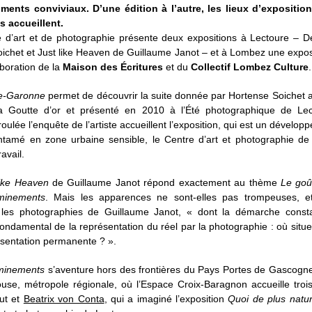
ents conviviaux. D’une édition à l’autre, les lieux d’exposition
 accueillent.
e d’art et de photographie présente deux expositions à Lectoure – D
chet et Just like Heaven de Guillaume Janot – et à Lombez une exposi
aboration de la
Maison des Écritures
et du
Collectif Lombez Culture
.
te-Garonne
permet de découvrir la suite donnée par Hortense Soichet au 
la Goutte d’or et présenté en 2010 à l’Été photographique de Le
ulée l’enquête de l’artiste accueillent l’exposition, qui est un dévelop
 entamé en zone urbaine sensible, le Centre d’art et photographie d
avail.
like Heaven
de Guillaume Janot répond exactement au thème
Le goû
minements
. Mais les apparences ne sont-elles pas trompeuses, et
s les photographies de Guillaume Janot, « dont la démarche cons
ondamental de la représentation du réel par la photographie : où situer
résentation permanente ? ».
inements
s’aventure hors des frontières du Pays Portes de Gascogne
use, métropole régionale, où l’Espace Croix-Baragnon accueille trois
Out et
Beatrix von Conta
, qui a imaginé l’exposition
Quoi de plus natur