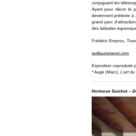
conjuguant les télesco
Ayant pour décor le j
deviennent prétexte à 
grand parc d’attraction
des latitudes équivoqu
Frédéric Emprou,
Trav
guillaumejanot.com
Exposition coproduite pa
* Augé (Marc),
L’art du
Hortense Soichet –
D