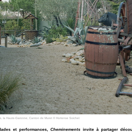
ts, la Haute-Garonne, Canton de Muret © Hortense Soichet
alades et performances,
Cheminements
invite à partager décou