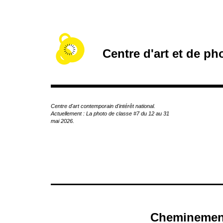
A
c
c
é
d
Centre d'art et de p
e
r
a
u
c
Centre d'art contemporain d'intérêt national.
o
Actuellement : La photo de classe #7 du 12 au 31
n
mai 2026.
t
e
n
u
p
r
i
n
c
Cheminements