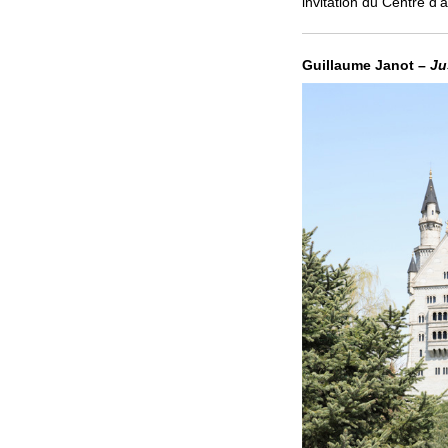
invitation du Centre d’
Guillaume Janot –
Jus