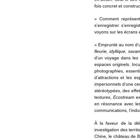
fois concret et constru
« Comment représente
s’enregistrer s’enre
voyons sur les écrans 
« Emprunté au nom d’u
fleurie, idyllique, sa
d’un voyage dans les 
espaces originels. Inc
photographies, essent
d’attractions et les e
impersonnels d’une cer
stéréotypées, des effet
textures,
Ecostream
ex
en résonance avec les
communications, l’indus
À la faveur de la dél
investigation des terri
Chine, le château de B