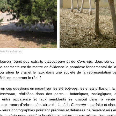
erie Alain Gutharc
Heaven réunit des extraits d’
Ecostream
et de
Concrete
, deux séries
e constante est de mettre en évidence le paradoxe fondamental de la
 où situer le vrai et le faux dans une société de la représentatio
riel en montrant le réel ?
gir ces questions en jouant sur les stéréotypes, les effets d’illusion, la
costream
, réalisées dans des parcs – botaniques, zoologiques, d
e entre apparence et faux semblants se dissout dans la vérité 
aux troncs d’arbres séculaires de la série
Concrete
– parfaite et clas
 leurs photographies pourtant précises et détaillées ne révèlent en rien 
 de la série nous suggère la véritable nature de ces arbres : en anglais