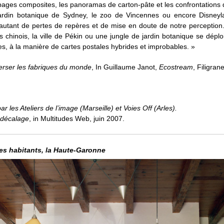
pages composites, les panoramas de carton-pâte et les confrontations 
ardin botanique de Sydney, le zoo de Vincennes ou encore Disneyl
autant de pertes de repères et de mise en doute de notre perception. 
s chinois, la ville de Pékin ou une jungle de jardin botanique se dépl
es, à la manière de cartes postales hybrides et improbables. »
erser les fabriques du monde
, In Guillaume Janot,
Ecostream
, Filigran
r les Ateliers de l’image (Marseille) et Voies Off (Arles).
 décalage
, in Multitudes Web, juin 2007.
es habitants, la Haute-Garonne