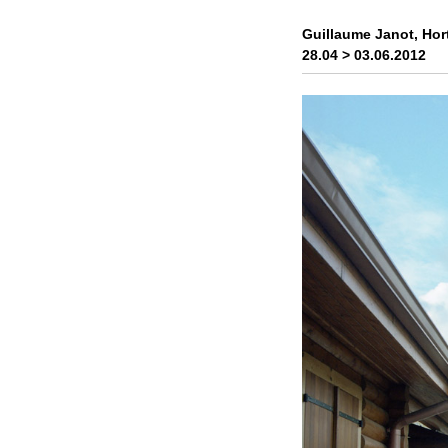
i
p
Guillaume Janot, Hor
a
28.04 > 03.06.2012
l