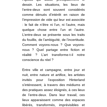
o
À propos
u
dessin. Les situations, les lieux de
v
r
i
r
l
l’entre-deux sont souvent considérés
e
s
Informations pratiques
o
u
comme dénués d’intérêt en raison de
s
-
m
e
l’impression de vide qui leur est associée
n
u
Nous soutenir
: le fait de n’être ni l’un, ni l’autre, mais
quelque chose entre l’un et l’autre.
Nos engagements
L’entre-deux se présente sous les traits
du fouillis, de l’ambiguïté, de l’incertitude.
Comment voyons-nous ? Que voyons-
nous ? Quel partage entre fiction et
réalité ? L’art transforme-t-il notre
conscience du réel ?
Entre ville et campagne, entre jour et
nuit, entre nature et artifice, les artistes
invités pour l’exposition Hinterland
s’intéressent, à travers des médiums et
des pratiques assez éloignés, à ces lieux
de l’entre-deux. Dans leur travail, ces
lieux apparaissent comme des espaces
libérés, transformés, imprévisibles et