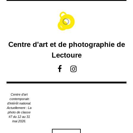
A
c
c
é
d
e
r
Centre d'art et de photographie de
a
u
Lectoure
c
o
F
I
n
a
n
t
c
s
e
e
t
n
Centre d'art
u
b
a
contemporain
p
d'intérêt national.
o
g
Actuellement : La
r
o
r
photo de classe
i
#7 du 12 au 31
k
a
n
mai 2026.
m
c