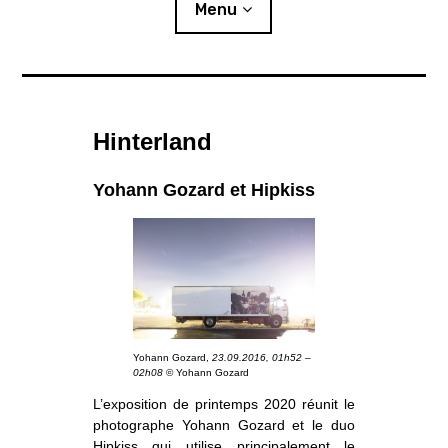
i
Menu
p
a
l
Actualités
Hinterland
Expositions
Yohann Gozard et Hipkiss
L’été photographique
Résidences
o
Publics
u
v
r
i
r
l
e
s
Ressources
o
u
s
-
m
e
n
u
Yohann Gozard,
23.09.2016, 01h52 –
Éditions
02h08
© Yohann Gozard
L’exposition de printemps 2020 réunit le
Lettre d’information
photographe Yohann Gozard et le duo
Hipkiss qui utilise principalement le