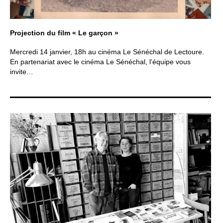
r
i
r
l
e
s
Informations pratiques
o
u
s
-
m
e
n
u
Projection du film « Le garçon »
Nous soutenir
Mercredi 14 janvier, 18h au cinéma Le Sénéchal de Lectoure.
Nos engagements
En partenariat avec le cinéma Le Sénéchal, l’équipe vous
invite…