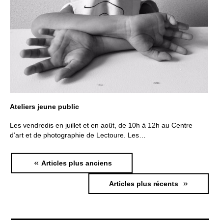
Ateliers jeune public
Les vendredis en juillet et en août, de 10h à 12h au Centre
d’art et de photographie de Lectoure. Les…
N
Articles plus anciens
a
Articles plus récents
v
i
g