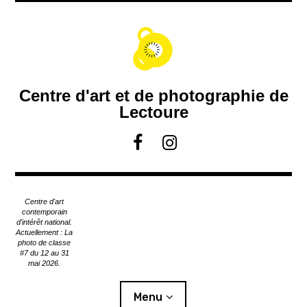
A
c
c
é
d
e
Centre d'art et de photographie de
r
a
Lectoure
u
c
F
I
o
a
n
n
c
s
t
e
t
e
Centre d'art
b
a
n
contemporain
u
d'intérêt national.
o
g
Actuellement : La
p
o
r
photo de classe
r
#7 du 12 au 31
k
a
mai 2026.
i
m
n
c
Menu