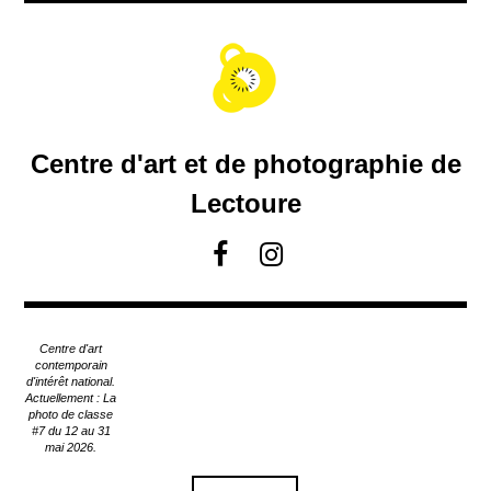
A
c
c
é
d
e
r
Centre d'art et de photographie de
a
u
Lectoure
c
o
F
I
n
a
n
t
c
s
e
e
t
n
Centre d'art
u
b
a
contemporain
p
d'intérêt national.
o
g
Actuellement : La
r
o
r
photo de classe
i
#7 du 12 au 31
k
a
n
mai 2026.
m
c