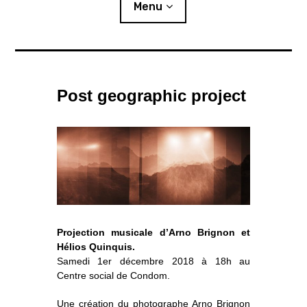
i
Menu
p
a
l
Actualités
Post geographic project
Expositions
L’été photographique
Résidences
o
Publics
u
v
r
i
r
l
e
s
Ressources
o
u
s
-
Projection musicale d’Arno Brignon et
m
e
n
u
Hélios Quinquis.
Éditions
Samedi 1er décembre 2018 à 18h au
Centre social de Condom.
Lettre d’information
Une création du photographe Arno Brignon