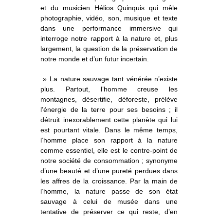
o
À propos
u
et du musicien Hélios Quinquis qui mêle
v
r
i
r
photographie, vidéo, son, musique et texte
l
e
s
Informations pratiques
o
dans une performance immersive qui
u
s
-
m
interroge notre rapport à la nature et, plus
e
n
u
Nous soutenir
largement, la question de la préservation de
notre monde et d’un futur incertain.
Nos engagements
» La nature sauvage tant vénérée n’existe
plus. Partout, l’homme creuse les
montagnes, désertifie, déforeste, prélève
l’énergie de la terre pour ses besoins ; il
détruit inexorablement cette planète qui lui
est pourtant vitale. Dans le même temps,
l’homme place son rapport à la nature
comme essentiel, elle est le contre-point de
notre société de consommation ; synonyme
d’une beauté et d’une pureté perdues dans
les affres de la croissance. Par la main de
l’homme, la nature passe de son état
sauvage à celui de musée dans une
tentative de préserver ce qui reste, d’en