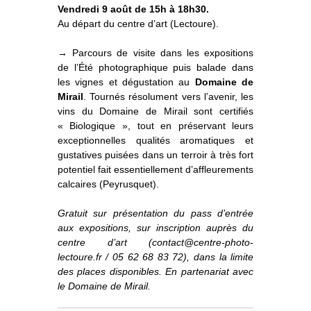
o
À propos
Vendredi 9 août de 15h à 18h30.
u
v
r
i
Au départ du centre d’art (Lectoure).
r
l
e
s
Informations pratiques
o
u
s
-
m
→ Parcours de visite dans les expositions
e
n
u
de l’Été photographique puis balade dans
Nous soutenir
les vignes et dégustation au
Domaine de
Mirail
. Tournés résolument vers l’avenir, les
Nos engagements
vins du Domaine de Mirail sont certifiés
« Biologique », tout en préservant leurs
exceptionnelles qualités aromatiques et
gustatives puisées dans un terroir à très fort
potentiel fait essentiellement d’affleurements
calcaires (Peyrusquet).
Gratuit sur présentation du pass d’entrée
aux expositions, sur inscription auprès du
centre d’art (contact@centre-photo-
lectoure.fr / 05 62 68 83 72), dans la limite
des places disponibles. En partenariat avec
le Domaine de Mirail.