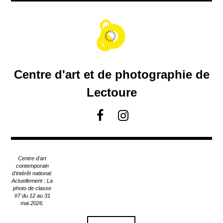
A
c
c
é
d
e
r
Centre d'art et de photographie de
a
u
Lectoure
c
o
F
I
n
a
n
t
c
s
e
e
t
n
Centre d'art
u
b
a
contemporain
p
d'intérêt national.
o
g
Actuellement : La
r
o
r
photo de classe
i
#7 du 12 au 31
k
a
n
mai 2026.
m
c