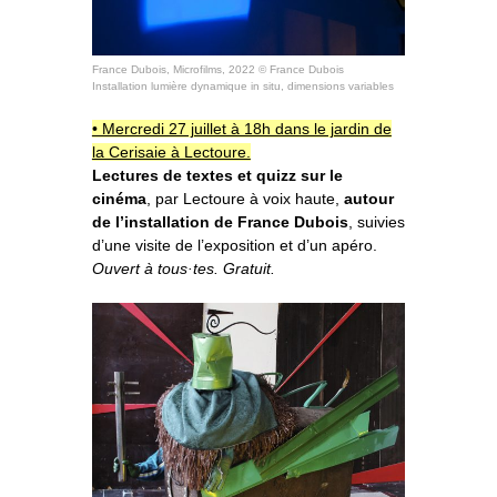
o
À propos
u
v
r
i
r
l
e
s
Informations pratiques
o
u
s
France Dubois, Microfilms, 2022 © France Dubois
-
m
e
Installation lumière dynamique in situ, dimensions variables
n
u
Nous soutenir
• Mercredi 27 juillet à 18h dans le jardin de
la Cerisaie à Lectoure.
Nos engagements
Lectures de textes et quizz sur le
cinéma
, par Lectoure à voix haute,
autour
de l’installation de France Dubois
, suivies
d’une visite de l’exposition et d’un apéro.
Ouvert à tous·tes. Gratuit.