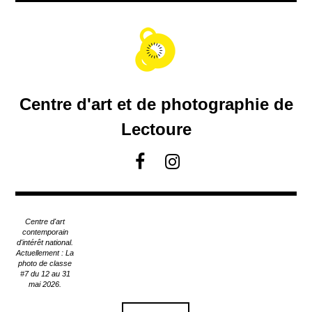
A
c
c
é
d
e
r
Centre d'art et de photographie de
a
u
Lectoure
c
o
F
I
n
a
n
t
c
s
e
e
t
n
Centre d'art
u
b
a
contemporain
p
d'intérêt national.
o
g
Actuellement : La
r
o
r
photo de classe
i
#7 du 12 au 31
k
a
n
mai 2026.
m
c