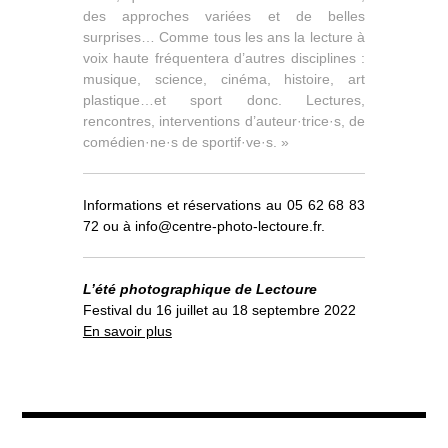
des approches variées et de belles
surprises…
Comme tous les ans la lecture à
voix haute fréquentera d’autres disciplines :
musique, science, cinéma, histoire, art
plastique…et sport donc.
Lectures,
rencontres, interventions d’auteur·trice·s, de
comédien·ne·s de sportif·ve·s. »
Informations et réservations au 05 62 68 83
72 ou à info@centre-photo-lectoure.fr.
L’été photographique de Lectoure
Festival du 16 juillet au 18 septembre 2022
En savoir plus