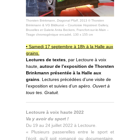
Thorsten Brinkmann,
Dragonal Pfaff
, 2013 © Thorsten
Brinkmann & VG Bildkunst – Courtoisie Hopstreet Gallery,
Bruxelles et Galerie Anita Beckers, Francfort-sur-le-Main –
Tirage chromogénique encadré, 130 x 155 cm
• Samedi 17 septembre à 18h à la Halle aux
grains.
Lectures de textes
, par Lectoure à voix
haute,
autour de l’exposition de Thorsten
Brinkmann présentée à la Halle aux
grains
. Lectures précédées d’une visite de
l’exposition et suivies d’un apéro.
Ouvert à
tous·tes. Gratuit.
Lectoure à voix haute 2022
Va y avoir du sport !
Du 19 au 24 juillet 2022 à Lectoure.
« Plusieurs passerelles entre le sport et
l’écrit, qu’il soit romancé ou documentaire,