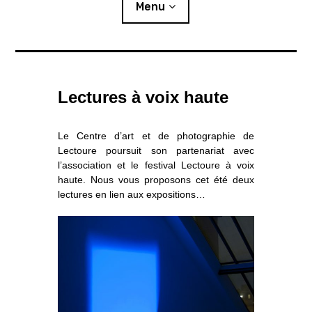
i
Menu
p
a
l
Actualités
Lectures à voix haute
Expositions
L’été photographique
Le Centre d’art et de photographie de
Lectoure poursuit son partenariat avec
Résidences
l’association et le festival Lectoure à voix
haute. Nous vous proposons cet été deux
o
Publics
lectures en lien aux expositions…
u
v
r
i
r
l
e
s
Ressources
o
u
s
-
m
e
n
u
Éditions
Lettre d’information