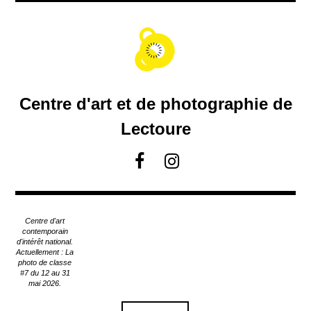
A
c
c
é
d
e
r
Centre d'art et de photographie de
a
u
Lectoure
c
o
F
I
n
a
n
t
c
s
e
e
t
n
Centre d'art
u
b
a
contemporain
p
d'intérêt national.
o
g
Actuellement : La
r
o
r
photo de classe
i
#7 du 12 au 31
k
a
n
mai 2026.
m
c