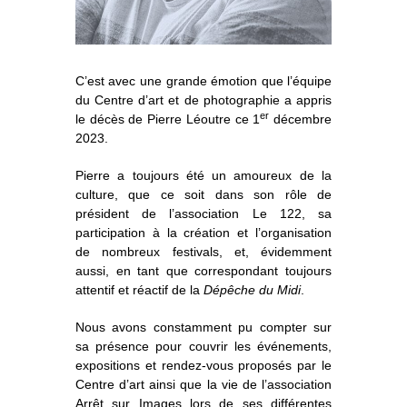
o
À propos
u
v
r
i
r
l
e
s
Informations pratiques
o
u
s
-
m
e
n
C’est avec une grande émotion que l’équipe
u
Nous soutenir
du Centre d’art et de photographie a appris
er
le décès de Pierre Léoutre ce 1
décembre
Nos engagements
2023.
Pierre a toujours été un amoureux de la
culture, que ce soit dans son rôle de
président de l’association Le 122, sa
participation à la création et l’organisation
de nombreux festivals, et, évidemment
aussi, en tant que correspondant toujours
attentif et réactif de la
Dépêche du Midi
.
Nous avons constamment pu compter sur
sa présence pour couvrir les événements,
expositions et rendez-vous proposés par le
Centre d’art ainsi que la vie de l’association
Arrêt sur Images lors de ses différentes