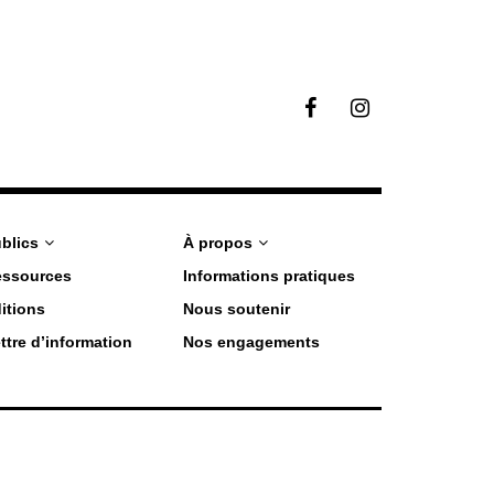
F
I
a
n
c
s
e
t
b
a
o
g
o
r
blics
À propos
k
a
essources
Informations pratiques
m
itions
Nous soutenir
ttre d’information
Nos engagements