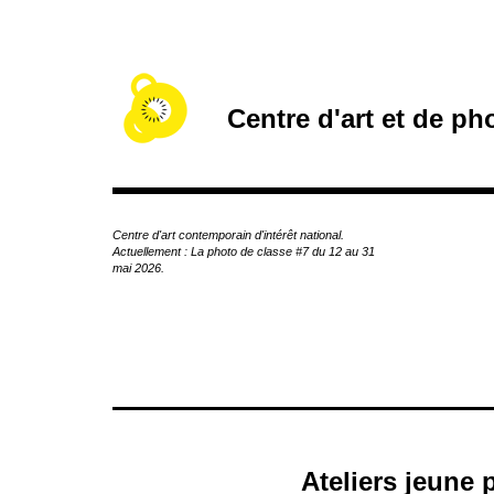
A
c
c
é
d
Centre d'art et de p
e
r
a
u
c
Centre d'art contemporain d'intérêt national.
o
Actuellement : La photo de classe #7 du 12 au 31
n
mai 2026.
t
e
n
u
p
r
i
n
c
Ateliers jeune 