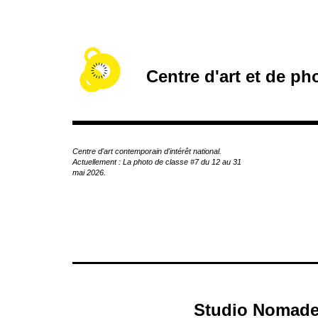
A
c
c
é
d
Centre d'art et de p
e
r
a
u
c
Centre d'art contemporain d'intérêt national.
o
Actuellement : La photo de classe #7 du 12 au 31
n
mai 2026.
t
e
n
u
p
r
i
n
c
Studio Nomad