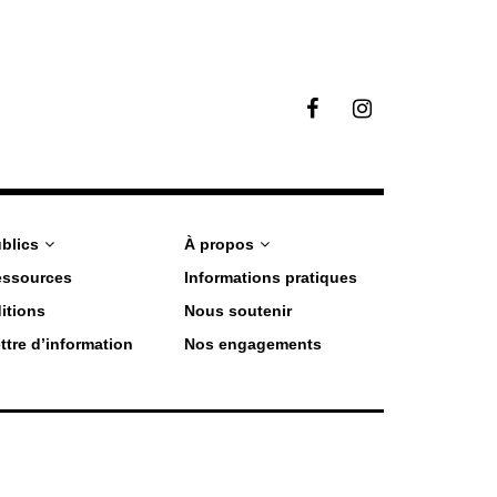
F
I
a
n
c
s
e
t
b
a
o
g
o
r
blics
À propos
k
a
essources
Informations pratiques
m
itions
Nous soutenir
ttre d’information
Nos engagements