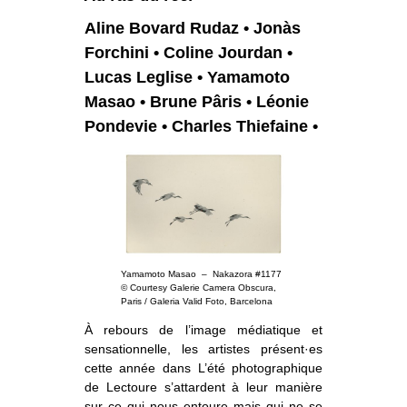
o
À propos
u
v
r
Aline Bovard Rudaz • Jonàs
i
r
l
e
s
Informations pratiques
o
Forchini • Coline Jourdan •
u
s
-
m
e
Lucas Leglise • Yamamoto
n
u
Nous soutenir
Masao • Brune Pâris • Léonie
Pondevie • Charles Thiefaine •
Nos engagements
Yamamoto Masao – Nakazora #1177
© Courtesy Galerie Camera Obscura,
Paris / Galeria Valid Foto, Barcelona
À rebours de l’image médiatique et
sensationnelle, les artistes présent·es
cette année dans L’été photographique
de Lectoure s’attardent à leur manière
sur ce qui nous entoure mais qui ne se