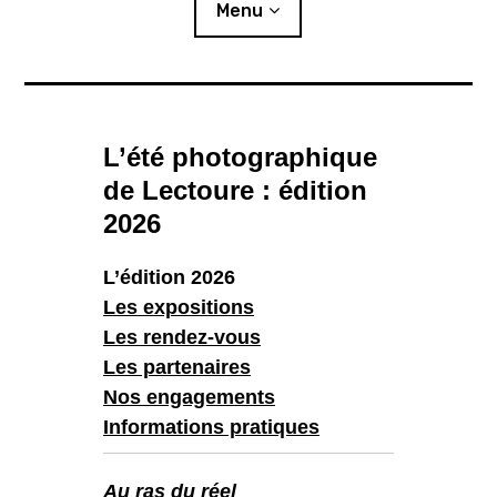
i
Menu
p
a
l
Actualités
L’été photographique
Expositions
de Lectoure : édition
L’été photographique
2026
Résidences
L’édition 2026
Les expositions
o
Publics
u
v
r
i
Les rendez-vous
r
l
e
s
Ressources
o
u
Les partenaires
s
-
m
e
n
Nos engagements
u
Éditions
Informations pratiques
Lettre d’information
Au ras du réel