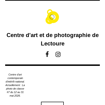
A
c
c
é
d
e
r
Centre d'art et de photographie de
a
u
Lectoure
c
o
F
I
n
a
n
t
c
s
e
e
t
n
Centre d'art
u
b
a
contemporain
p
d'intérêt national.
o
g
Actuellement : La
r
o
r
photo de classe
i
#7 du 12 au 31
k
a
n
mai 2026.
m
c