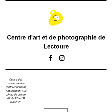
A
c
c
é
d
e
r
Centre d'art et de photographie de
a
u
Lectoure
c
o
F
I
n
a
n
t
c
s
e
e
t
n
Centre d'art
u
b
a
contemporain
p
d'intérêt national.
o
g
Actuellement : La
r
o
r
photo de classe
i
#7 du 12 au 31
k
a
n
mai 2026.
m
c