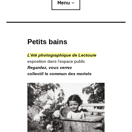
i
Menu
p
a
l
Actualités
Petits bains
Expositions
L’été photographique de Lectoure
L’été photographique
exposition dans l’espace public
Regardez, vous verrez
Résidences
collectif le commun des mortels
o
Publics
u
v
r
i
r
l
e
s
Ressources
o
u
s
-
m
e
n
u
Éditions
Lettre d’information