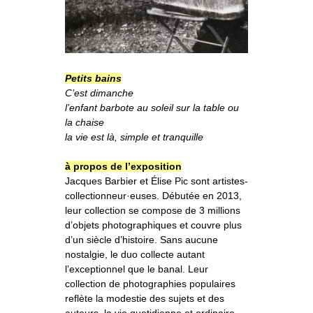
o
À propos
u
v
r
i
r
l
e
s
Informations pratiques
o
u
s
-
m
e
n
u
Nous soutenir
Petits bains
C’est dimanche
Nos engagements
l’enfant barbote au soleil sur la table ou
la chaise
la vie est là, simple et tranquille
à propos de l’exposition
Jacques Barbier et Élise Pic sont artistes-
collectionneur·euses. Débutée en 2013,
leur collection se compose de 3 millions
d’objets photographiques et couvre plus
d’un siècle d’histoire. Sans aucune
nostalgie, le duo collecte autant
l’exceptionnel que le banal. Leur
collection de photographies populaires
reflète la modestie des sujets et des
auteurs, la vie quotidienne et ordinaire.