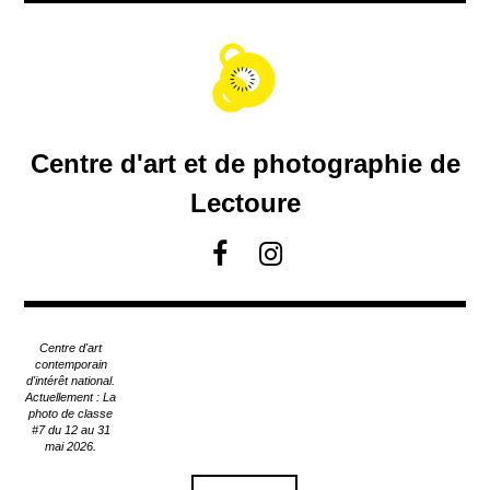
A
c
c
é
d
e
r
Centre d'art et de photographie de
a
u
Lectoure
c
o
F
I
n
a
n
t
c
s
e
e
t
n
Centre d'art
u
b
a
contemporain
p
d'intérêt national.
o
g
Actuellement : La
r
o
r
photo de classe
i
#7 du 12 au 31
k
a
n
mai 2026.
m
c