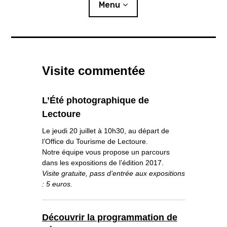
i
Menu
p
a
l
Actualités
Visite commentée
Expositions
L’été photographique
L’Été photographique de
Lectoure
Résidences
Le jeudi 20 juillet à 10h30, au départ de
o
Publics
l’Office du Tourisme de Lectoure.
u
v
r
i
Notre équipe vous propose un parcours
r
l
e
s
dans les expositions de l’édition 2017.
Ressources
o
u
s
-
Visite gratuite, pass d’entrée aux expositions
m
e
n
u
: 5 euros.
Éditions
Lettre d’information
Découvrir la programmation de