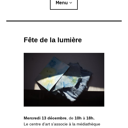
i
Menu
p
a
l
Actualités
Fête de la lumière
Expositions
L’été photographique
Résidences
o
Publics
u
v
r
i
r
l
e
s
Ressources
o
u
s
-
m
e
n
u
Éditions
Lettre d’information
Mercredi 13 décembre
, de
10h
à
18h.
Le centre d’art s’associe à la médiathèque