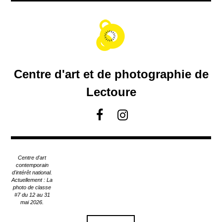
A
c
c
é
d
e
r
Centre d'art et de photographie de
a
u
Lectoure
c
o
F
I
n
a
n
t
c
s
e
e
t
n
Centre d'art
u
b
a
contemporain
p
d'intérêt national.
o
g
Actuellement : La
r
o
r
photo de classe
i
#7 du 12 au 31
k
a
n
mai 2026.
m
c