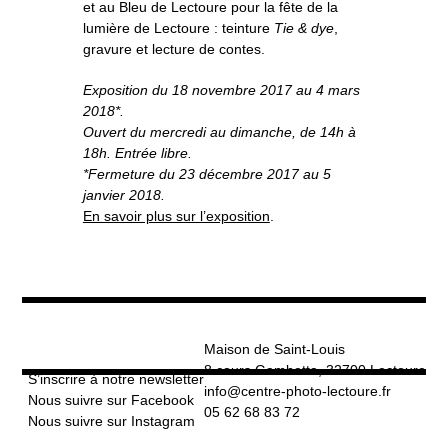
et au Bleu de Lectoure pour la fête de la
o
À propos
u
v
r
lumière de Lectoure : teinture
Tie & dye
,
i
r
l
e
gravure et lecture de contes.
s
Informations pratiques
o
u
s
-
m
e
n
u
Exposition du 18 novembre 2017 au 4 mars
Nous soutenir
2018*.
Ouvert du mercredi au dimanche, de 14h à
Nos engagements
18h. Entrée libre.
*Fermeture du 23 décembre 2017 au 5
janvier 2018.
En savoir plus sur l’exposition
.
Maison de Saint-Louis
8 cours Gambetta, 32700 Lectoure
S’inscrire à notre newsletter
info@centre-photo-lectoure.fr
Nous suivre sur Facebook
05 62 68 83 72
Nous suivre sur Instagram