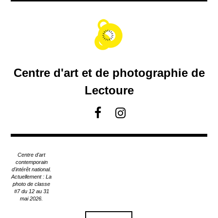
A
c
c
é
d
e
r
Centre d'art et de photographie de
a
u
Lectoure
c
o
F
I
n
a
n
t
c
s
e
e
t
n
Centre d'art
u
b
a
contemporain
p
d'intérêt national.
o
g
Actuellement : La
r
o
r
photo de classe
i
#7 du 12 au 31
k
a
n
mai 2026.
m
c