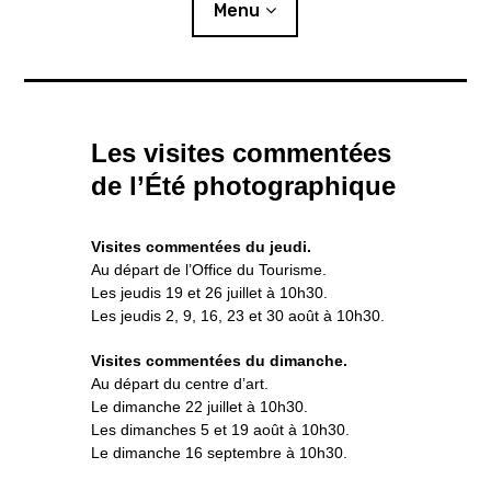
i
Menu
p
a
l
Actualités
Les visites commentées
Expositions
de l’Été photographique
L’été photographique
Visites commentées du jeudi.
Résidences
Au départ de l’Office du Tourisme.
Les jeudis 19 et 26 juillet à 10h30.
o
Publics
u
Les jeudis 2, 9, 16, 23 et 30 août à 10h30.
v
r
i
r
l
e
s
Ressources
o
u
Visites commentées du dimanche.
s
-
m
e
Au départ du centre d’art.
n
u
Éditions
Le dimanche 22 juillet à 10h30.
Les dimanches 5 et 19 août à 10h30.
Lettre d’information
Le dimanche 16 septembre à 10h30.