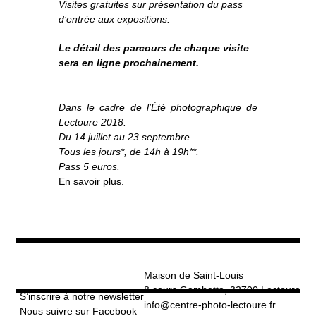
Visites gratuites sur présentation du pass
o
À propos
u
v
r
d’entrée aux expositions.
i
r
l
e
s
Informations pratiques
o
u
s
Le détail des parcours de chaque visite
-
m
e
n
sera en ligne prochainement.
u
Nous soutenir
Nos engagements
Dans le cadre de l’Été photographique de
Lectoure 2018.
Du 14 juillet au 23 septembre.
Tous les jours*, de 14h à 19h**.
Pass 5 euros.
En savoir plus.
Maison de Saint-Louis
8 cours Gambetta, 32700 Lectoure
S’inscrire à notre newsletter
info@centre-photo-lectoure.fr
Nous suivre sur Facebook