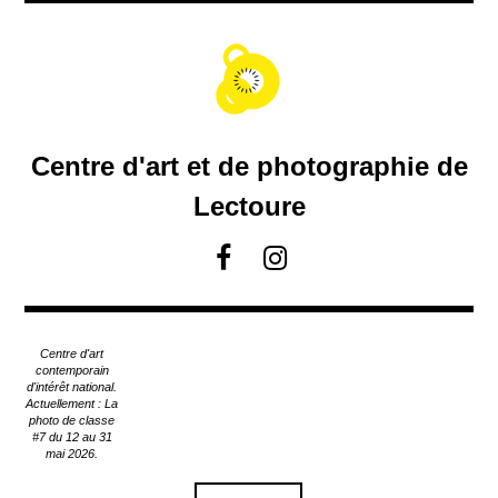
A
c
c
é
d
e
r
Centre d'art et de photographie de
a
u
Lectoure
c
o
F
I
n
a
n
t
c
s
e
e
t
n
Centre d'art
u
b
a
contemporain
p
d'intérêt national.
o
g
Actuellement : La
r
o
r
photo de classe
i
#7 du 12 au 31
k
a
n
mai 2026.
m
c