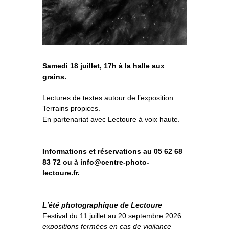
o
À propos
u
v
r
i
r
l
e
s
Informations pratiques
o
u
s
-
m
e
n
u
Nous soutenir
Samedi 18 juillet, 17h à la halle aux
Nos engagements
grains.
Lectures de textes autour de l’exposition
Terrains propices.
En partenariat avec Lectoure à voix haute.
Informations et réservations au 05 62 68
83 72 ou à info@centre-photo-
lectoure.fr.
L’été photographique de Lectoure
Festival du 11 juillet au 20 septembre 2026
expositions fermées en cas de vigilance