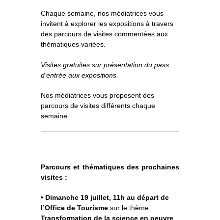
o
À propos
u
v
r
Chaque semaine, nos médiatrices vous
i
r
l
e
invitent à explorer les expositions à travers
s
Informations pratiques
o
u
s
des parcours de visites commentées aux
-
m
e
n
u
thématiques variées.
Nous soutenir
Visites gratuites sur présentation du pass
Nos engagements
d’entrée aux expositions.
Nos médiatrices vous proposent des
parcours de visites différents chaque
semaine.
Parcours et thématiques des prochaines
visites :
• Dimanche 19 juillet, 11h au départ de
l’Office de Tourisme
sur le thème
Transformation de la science en oeuvre