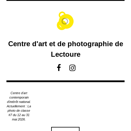
A
c
c
é
d
e
r
Centre d'art et de photographie de
a
u
Lectoure
c
o
F
I
n
a
n
t
c
s
e
e
t
n
Centre d'art
u
b
a
contemporain
p
d'intérêt national.
o
g
Actuellement : La
r
o
r
photo de classe
i
#7 du 12 au 31
k
a
n
mai 2026.
m
c