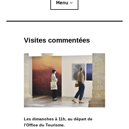
i
Menu
p
a
l
Actualités
Visites commentées
Expositions
L’été photographique
Résidences
o
Publics
u
v
r
i
r
l
e
s
Ressources
o
u
s
-
m
e
n
u
Éditions
Lettre d’information
Les dimanches à 11h, au départ de
l’Office du Tourisme.