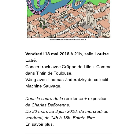
o
À propos
u
v
r
i
r
l
e
s
Informations pratiques
o
u
s
-
m
e
n
u
Nous soutenir
Nos engagements
Vendredi 18 mai 2018
à
21h,
salle
Louise
Labé
.
Concert rock avec Grüppe de Lille + Comme
dans Tintin de Toulouse.
VJing avec Thomas Zaderatzky du collectif
Machine Sauvage.
Dans le cadre de la
résidence + exposition
de Charles Deflorenne.
Du 30 mars au 3 juin 2018, du mercredi au
vendredi, de 14h à 18h. Entrée libre.
En savoir plus.