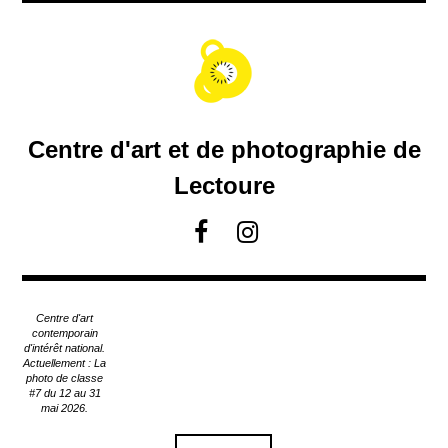
A
c
c
é
d
e
r
Centre d'art et de photographie de
a
u
Lectoure
c
o
F
I
n
a
n
t
c
s
e
e
t
n
Centre d'art
u
b
a
contemporain
p
d'intérêt national.
o
g
Actuellement : La
r
o
r
photo de classe
i
#7 du 12 au 31
k
a
n
mai 2026.
m
c