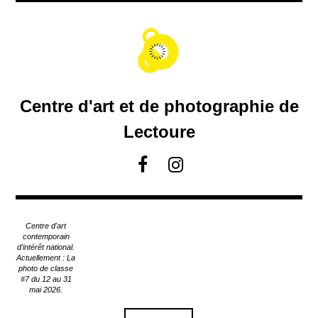
A
c
c
é
d
e
r
Centre d'art et de photographie de
a
u
Lectoure
c
o
F
I
n
a
n
t
c
s
e
e
t
n
Centre d'art
u
b
a
contemporain
p
d'intérêt national.
o
g
Actuellement : La
r
o
r
photo de classe
i
#7 du 12 au 31
k
a
n
mai 2026.
m
c