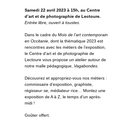
o
À propos
u
v
r
i
Samedi 22 avril 2023 à 15h, au Centre
r
l
e
s
Informations pratiques
o
d’art et de photographie de Lectoure.
u
s
-
m
Entrée libre, ouvert à toustes.
e
n
u
Nous soutenir
Dans le cadre du
Mois de l’art contemporain
en Occitanie
, dont la thématique 2023 est
Nos engagements
rencontres avec les métiers de l’exposition,
le Centre d’art et de photographie de
Lectoure vous propose un atelier autour de
notre malle pédagogique,
Vagabondes
.
Découvrez et appropriez-vous nos métiers :
commissaire d’exposition, graphiste,
régisseur·se, médiateur·rice… Montez une
exposition de A à Z, le temps d’un après-
midi !
Goûter offert.