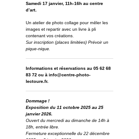
o
À propos
Samedi 17 janvier, 11h-16h au centre
u
v
r
i
d’art.
r
l
e
s
Informations pratiques
o
u
s
-
Un atelier de photo collage pour mêler les
m
e
n
u
images et repartir avec un livre à pli
Nous soutenir
contenant vos créations.
Sur inscription (places limitées) Prévoir un
Nos engagements
pique-nique.
Informations et réservations au 05 62 68
83 72 ou à info@centre-photo-
lectoure.fr.
Dommage !
Exposition du 11 octobre 2025 au 25
janvier 2026.
Ouvert du mercredi au dimanche de 14h à
18h, entrée libre.
Fermeture exceptionnelle du 22 décembre