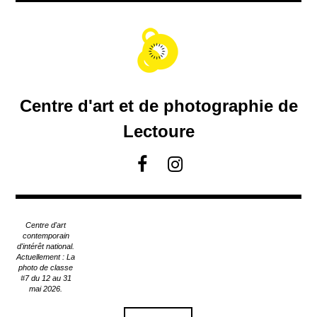
A
c
c
é
d
e
r
Centre d'art et de photographie de
a
u
Lectoure
c
o
F
I
n
a
n
t
c
s
e
e
t
n
Centre d'art
u
b
a
contemporain
p
d'intérêt national.
o
g
Actuellement : La
r
o
r
photo de classe
i
#7 du 12 au 31
k
a
n
mai 2026.
m
c