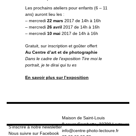
o
À propos
u
v
r
Les prochains ateliers pour enfants (6 – 11
i
r
l
e
ans) auront lieu les :
s
Informations pratiques
o
u
s
– mercredi
22 mars
2017 de 14h à 16h
-
m
e
n
– mercredi
26 avril
2017 de 14h à 16h
u
Nous soutenir
– mercredi
10 mai
2017 de 14h à 16h
Nos engagements
Gratuit, sur inscription et goûter offert
Au Centre d’art et de photographie
Dans le cadre de l’exposition Tire moi le
portrait, je te dirai qui tu es
En savoir plus sur l’exposition
Maison de Saint-Louis
8 cours Gambetta, 32700 Lectoure
S’inscrire à notre newsletter
info@centre-photo-lectoure.fr
Nous suivre sur Facebook