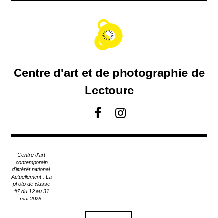
A
c
c
é
d
e
r
Centre d'art et de photographie de
a
u
Lectoure
c
o
F
I
n
a
n
t
c
s
e
e
t
n
Centre d'art
u
b
a
contemporain
p
d'intérêt national.
o
g
Actuellement : La
r
o
r
photo de classe
i
#7 du 12 au 31
k
a
n
mai 2026.
m
c