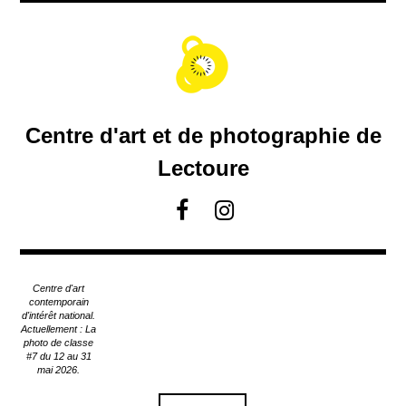
A
c
c
é
d
e
r
Centre d'art et de photographie de
a
u
Lectoure
c
o
F
I
n
a
n
t
c
s
e
e
t
n
Centre d'art
u
b
a
contemporain
p
d'intérêt national.
o
g
Actuellement : La
r
o
r
photo de classe
i
#7 du 12 au 31
k
a
n
mai 2026.
m
c