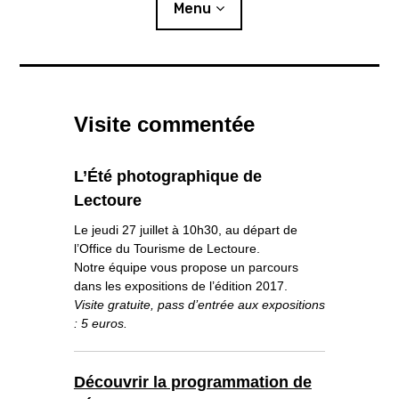
i
Menu
p
a
l
Actualités
Visite commentée
Expositions
L’été photographique
L’Été photographique de
Lectoure
Résidences
Le jeudi 27 juillet à 10h30, au départ de
o
Publics
l’Office du Tourisme de Lectoure.
u
v
r
i
Notre équipe vous propose un parcours
r
l
e
s
dans les expositions de l’édition 2017.
Ressources
o
u
s
-
Visite gratuite, pass d’entrée aux expositions
m
e
n
u
: 5 euros.
Éditions
Lettre d’information
Découvrir la programmation de