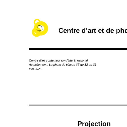
A
c
c
é
d
Centre d'art et de p
e
r
a
u
c
Centre d'art contemporain d'intérêt national.
o
Actuellement : La photo de classe #7 du 12 au 31
n
mai 2026.
t
e
n
u
p
r
i
n
c
Projection