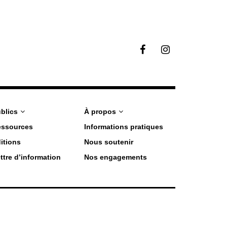
F
I
a
n
c
s
e
t
b
a
o
g
o
r
blics
À propos
k
a
essources
Informations pratiques
m
itions
Nous soutenir
ttre d’information
Nos engagements