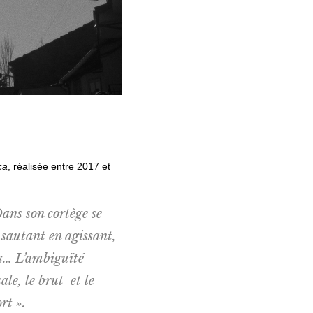
ca
, réalisée entre 2017 et
Dans son cortège se
 sautant en agissant,
és… L’ambiguïté
ale, le brut et le
rt ».