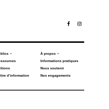
F
I
a
n
c
s
e
t
b
a
o
g
o
r
blics
À propos
k
a
essources
Informations pratiques
m
itions
Nous soutenir
ttre d’information
Nos engagements