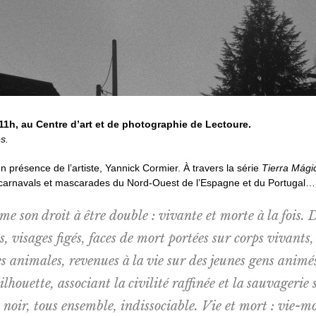
 11h, au Centre d’art et de photographie de Lectoure.
es.
n présence de l’artiste, Yannick Cormier. À travers la série
Tierra Mági
ux carnavals et mascarades du Nord-Ouest de l’Espagne et du Portugal…
e son droit à être double : vivante et morte à la fois. 
 visages figés, faces de mort portées sur corps vivants,
les animales, revenues à la vie sur des jeunes gens anim
houette, associant la civilité raffinée et la sauvagerie s
le noir, tous ensemble, indissociable. Vie et mort : vie-mo