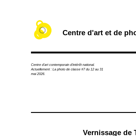
A
c
c
é
d
Centre d'art et de p
e
r
a
u
c
Centre d'art contemporain d'intérêt national.
o
Actuellement : La photo de classe #7 du 12 au 31
n
mai 2026.
t
e
n
u
p
r
i
n
c
Vernissage de 