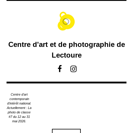
A
c
c
é
d
e
r
Centre d'art et de photographie de
a
u
Lectoure
c
o
F
I
n
a
n
t
c
s
e
e
t
n
Centre d'art
u
b
a
contemporain
p
d'intérêt national.
o
g
Actuellement : La
r
o
r
photo de classe
i
#7 du 12 au 31
k
a
n
mai 2026.
m
c