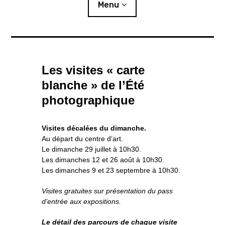
i
Menu
p
a
l
Actualités
Les visites « carte
Expositions
blanche » de l’Été
L’été photographique
photographique
Résidences
Visites décalées du dimanche.
Au départ du centre d’art.
o
Publics
u
v
r
Le dimanche 29 juillet à 10h30.
i
r
l
e
Les dimanches 12 et 26 août à 10h30.
s
Ressources
o
u
s
-
Les dimanches 9 et 23 septembre à 10h30.
m
e
n
u
Éditions
Visites gratuites sur présentation du pass
d’entrée aux expositions.
Lettre d’information
Le détail des parcours de chaque visite