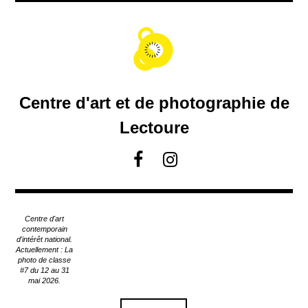
A
c
c
é
d
e
r
Centre d'art et de photographie de
a
u
Lectoure
c
o
F
I
n
a
n
t
c
s
e
e
t
n
Centre d'art
u
b
a
contemporain
p
d'intérêt national.
o
g
Actuellement : La
r
o
r
photo de classe
i
#7 du 12 au 31
k
a
n
mai 2026.
m
c