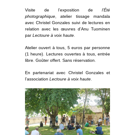
o
À propos
u
v
r
i
Visite de l’exposition de
l’Été
r
l
e
s
photographique
, atelier tissage mandala
Informations pratiques
o
u
s
-
m
avec Christel Gonzales suivi de lectures en
e
n
u
relation avec les œuvres d’Anu Tuominen
Nous soutenir
par
Lectoure à voix haute
.
Nos engagements
Atelier ouvert à tous, 5 euros par personne
(1 heure). Lectures ouvertes à tous, entrée
libre. Goûter offert. Sans réservation.
En partenariat avec Christel Gonzales et
l’association
Lectoure à voix haute
.